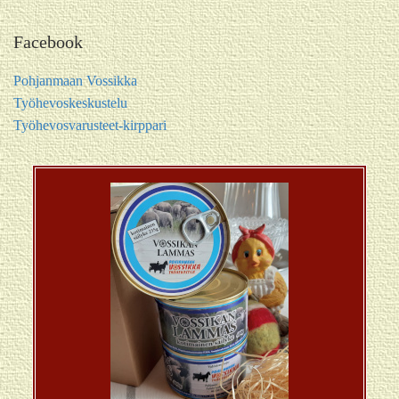
Facebook
Pohjanmaan Vossikka
Työhevoskeskustelu
Työhevosvarusteet-kirppari