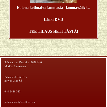
Kotona kotimaista lammasta - lammassäilyke.
Länki-DVD
TEE TILAUS HETI TÄSTÄ!
Pohjanmaan Vossikka 1269614-8
Markku Jauhiainen
Pyhänkoskentie 646
86230 YLIPÄÄ
044-2426 323
pohjanmaan@vossikka.com