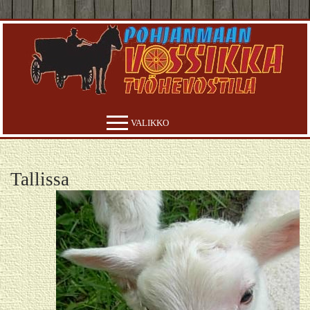
Hyppää
sisältöön
VALIKKO
Tallissa