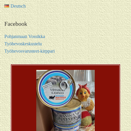
Deutsch
Facebook
Pohjanmaan Vossikka
Työhevoskeskustelu
Työhevosvarusteet-kirppari