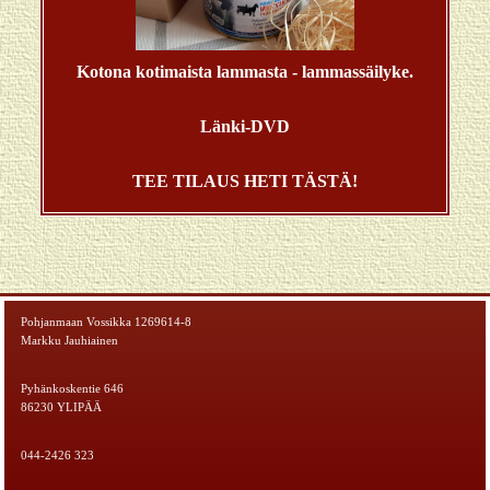
Kotona kotimaista lammasta - lammassäilyke.
Länki-DVD
TEE TILAUS HETI TÄSTÄ!
Pohjanmaan Vossikka 1269614-8
Markku Jauhiainen
Pyhänkoskentie 646
86230 YLIPÄÄ
044-2426 323